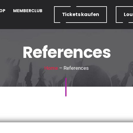
OP
MEMBERCLUB
Tickets
kaufen
Lo
References
Home
– References