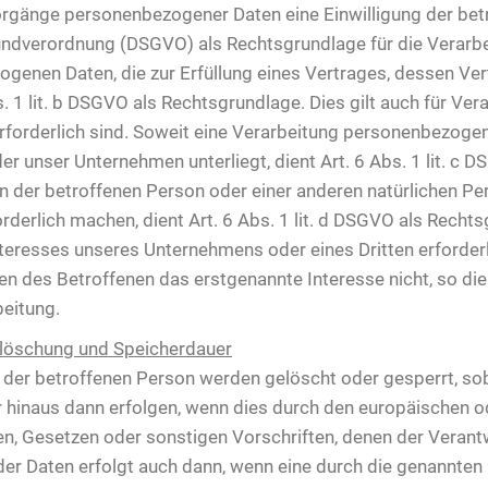
orgänge personenbezogener Daten eine Einwilligung der betro
rundverordnung (DSGVO) als Rechtsgrundlage für die Verarb
enen Daten, die zur Erfüllung eines Vertrages, dessen Vert
Abs. 1 lit. b DSGVO als Rechtsgrundlage. Dies gilt auch für V
forderlich sind. Soweit eine Verarbeitung personenbezogener
 der unser Unternehmen unterliegt, dient Art. 6 Abs. 1 lit. c 
n der betroffenen Person oder einer anderen natürlichen Pe
erlich machen, dient Art. 6 Abs. 1 lit. d DSGVO als Rechtsg
teresses unseres Unternehmens oder eines Dritten erforderl
n des Betroffenen das erstgenannte Interesse nicht, so dient
beitung.
löschung und Speicherdauer
er betroffenen Person werden gelöscht oder gesperrt, soba
 hinaus dann erfolgen, wenn dies durch den europäischen o
n, Gesetzen oder sonstigen Vorschriften, denen der Verantw
er Daten erfolgt auch dann, wenn eine durch die genannten