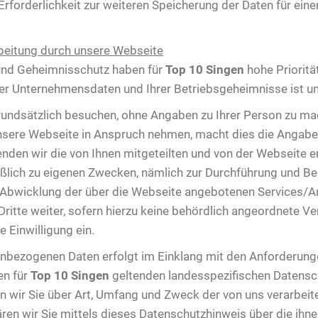
e Erforderlichkeit zur weiteren Speicherung der Daten für ei
beitung durch unsere Webseite
 und Geheimnisschutz haben für
Top 10 Singen
hohe Prioritä
er Unternehmensdaten und Ihrer Betriebsgeheimnisse ist un
undsätzlich besuchen, ohne Angaben zu Ihrer Person zu ma
sere Webseite in Anspruch nehmen, macht dies die Angabe
wenden wir die von Ihnen mitgeteilten und von der Webseite
ßlich zu eigenen Zwecken, nämlich zur Durchführung und Be
Abwicklung der über die Webseite angebotenen Services/An
ritte weiter, sofern hierzu keine behördlich angeordnete Ver
e Einwilligung ein.
nenbezogenen Daten erfolgt im Einklang mit den Anforderu
en für
Top 10 Singen
geltenden landesspezifischen Datensc
 wir Sie über Art, Umfang und Zweck der von uns verarbei
ären wir Sie mittels dieses Datenschutzhinweis über die ihn