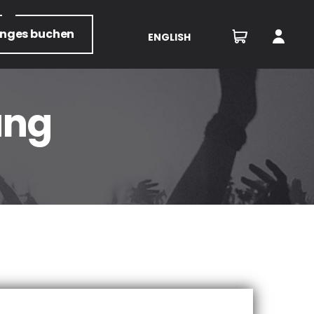
unges
buchen
ENGLISH
ung