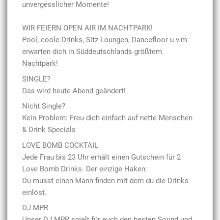
unvergesslicher Momente!
WIR FEIERN OPEN AIR IM NACHTPARK!
Pool, coole Drinks, Sitz Loungen, Dancefloor u.v.m.
erwarten dich in Süddeutschlands größtem
Nachtpark!
SINGLE?
Das wird heute Abend geändert!
Nicht Single?
Kein Problem: Freu dich einfach auf nette Menschen
& Drink Specials
LOVE BOMB COCKTAIL
Jede Frau bis 23 Uhr erhält einen Gutschein für 2
Love Bomb Drinks. Der einzige Haken:
Du musst einen Mann finden mit dem du die Drinks
einlöst.
DJ MPR
Unser DJ MPR spielt für euch den besten Sound und