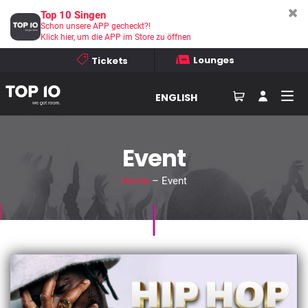
Top 10 Singen
Schon unsere APP gecheckt?!
Klick hier, um die APP im Store zu öffnen
Lounges
Tickets
ENGLISH
Event
Home
– Event