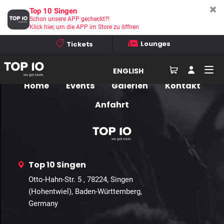
Membership Profile
Top 10 Singen
Schon unsere APP gecheckt?!
Klick hier, um die APP im Store zu öffnen
Personal
Linked Accounts:
Lounges
Tickets
[neo-wp-template-customer-account]
ENGLISH
Home
Events
Galerien
Kontakt
Anfahrt
Top 10 Singen
Otto-Hahn-Str. 5 , 78224, Singen
(Hohentwiel), Baden-Württemberg,
Germany