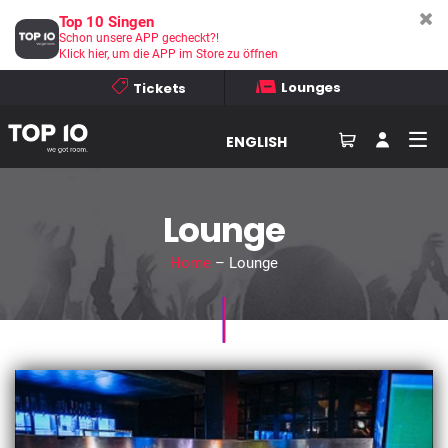
Top 10 Singen
Schon unsere APP gecheckt?!
Klick hier, um die APP im Store zu öffnen
Lounges
Tickets
ENGLISH
Lounge
Home
– Lounge