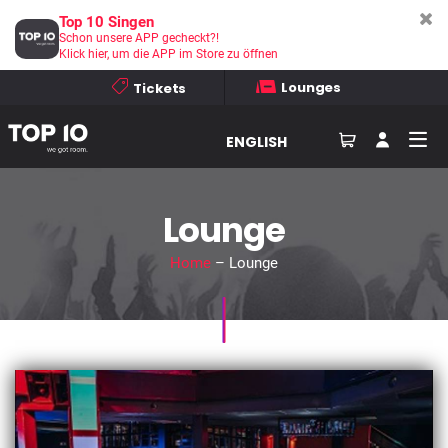
Top 10 Singen
Schon unsere APP gecheckt?!
Klick hier, um die APP im Store zu öffnen
Lounges
Tickets
ENGLISH
Lounge
Home
– Lounge