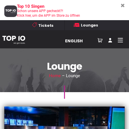
Top 10 Singen
Schon unsere APP gecheckt?!
Klick hier, um die APP im Store zu öffnen
Lounges
Tickets
ENGLISH
Lounge
Home
– Lounge