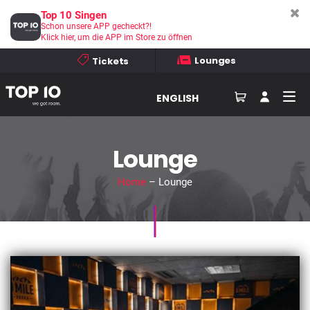
Top 10 Singen
Schon unsere APP gecheckt?!
Klick hier, um die APP im Store zu öffnen
Lounges
Tickets
ENGLISH
Lounge
Home
– Lounge