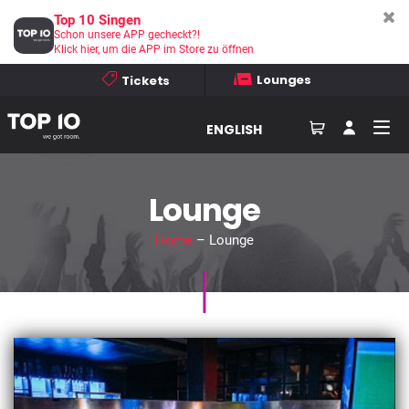
Top 10 Singen
Schon unsere APP gecheckt?!
Klick hier, um die APP im Store zu öffnen
Lounges
Tickets
ENGLISH
Lounge
Home
– Lounge