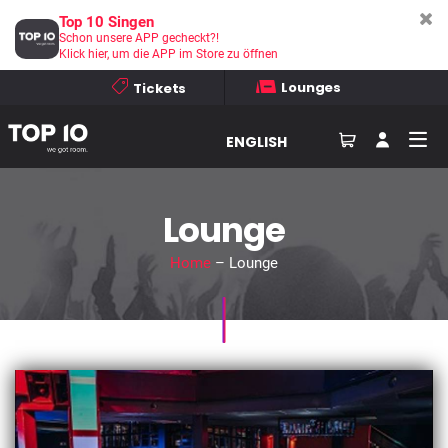
Top 10 Singen
Schon unsere APP gecheckt?!
Klick hier, um die APP im Store zu öffnen
Lounges
Tickets
ENGLISH
Lounge
Home
– Lounge