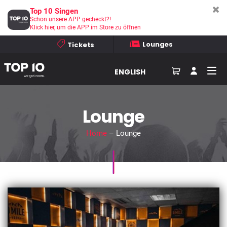
Top 10 Singen
Schon unsere APP gecheckt?!
Klick hier, um die APP im Store zu öffnen
Lounges
Tickets
ENGLISH
Lounge
Home
– Lounge