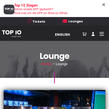
Top 10 Singen
Schon unsere APP gecheckt?!
Klick hier, um die APP im Store zu öffnen
Lounges
Tickets
ENGLISH
Lounge
Home
– Lounge