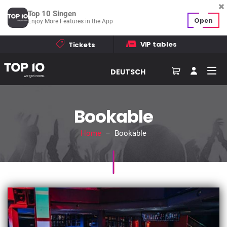
Top 10 Singen
Open
Enjoy More Features in the App
VIP tables
Tickets
DEUTSCH
Bookable
Home
– Bookable